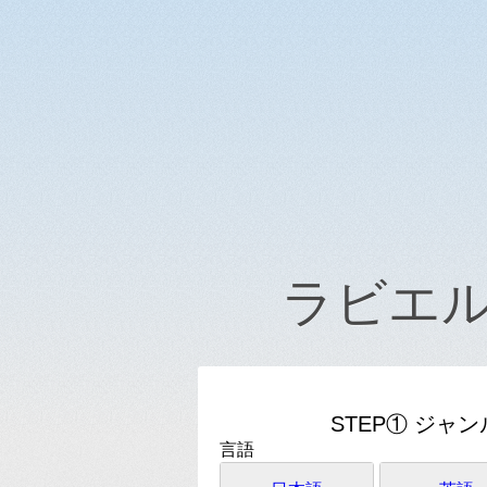
ラビエ
STEP① ジャ
言語