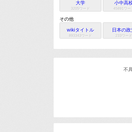
大学
小中高
3205ワード
45891ワー
その他
wikiタイトル
日本の政
893343ワード
233ワー
不具