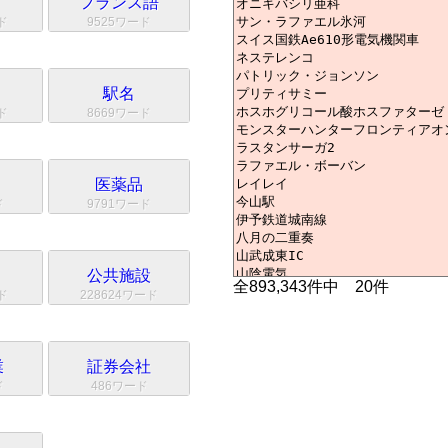
フランス語
ド
9525ワード
駅名
ド
8669ワード
医薬品
ド
9791ワード
公共施設
全893,343件中 20件
ド
228624ワード
業
証券会社
ド
486ワード