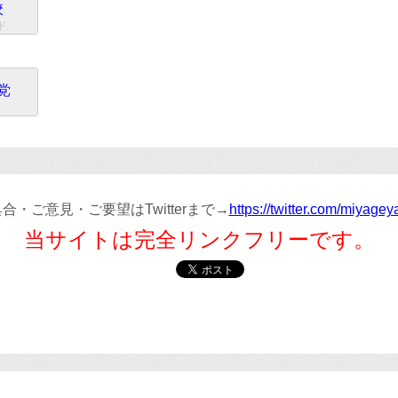
校
ド
党
ド
合・ご意見・ご要望はTwitterまで→
https://twitter.com/miyage
当サイトは完全リンクフリーです。