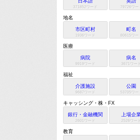
日本語
英語
371852ワード
79726ワー
地名
市区町村
町名
1936ワード
80615ワー
医療
病院
病名
9919ワード
3671ワー
福祉
介護施設
公園
9687ワード
53705ワー
キャッシング・株・FX
銀行・金融機関
上場企
2601ワード
2526ワー
教育